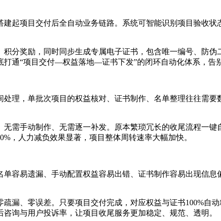
搭建起项目交付后全自动业务链路。系统可智能识别项目验收状
、积分奖励，同时同步生成专属电子证书，包含唯一编号、防伪
底打通“项目交付—权益落地—证书下发”的闭环自动化体系，告
间处理，单批次项目的权益核对、证书制作、名单整理往往需要
、无需手动制作、无需逐一补发。原本繁琐冗长的收尾流程一键
0%，人力减负效果显著，项目整体周转速率大幅加快。
名单容易遗漏、手动配置权益容易出错、证书制作容易出现信息
疏漏、零误差。只要项目交付完成，对应权益与证书100%自
后咨询与用户投诉率，让项目收尾服务更加稳定、规范、透明。