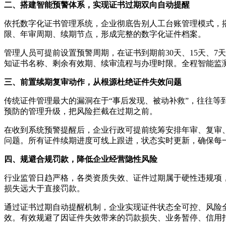
二、搭建智能预警体系，实现证书过期双向自动提醒
依托数字化证书管理系统，企业彻底告别人工台账管理模式，
限、年审周期、续期节点，形成完整的数字化证件档案。
管理人员可提前设置预警周期，在证书到期前30天、15天、
知证书名称、剩余有效期、续审流程与办理时限。全程智能监
三、前置续期复审动作，从根源杜绝证件失效问题
传统证件管理最大的漏洞在于“事后发现、被动补救”，往往
预防的管理升级，把风险拦截在过期之前。
在收到系统预警提醒后，企业行政可提前统筹安排年审、复审
问题。所有证件续期进度可线上跟进，状态实时更新，确保每
四、规避合规罚款，降低企业经营隐性风险
行业监管日趋严格，各类资质失效、证件过期属于硬性违规项
损失远大于直接罚款。
通过证书过期自动提醒机制，企业实现证件状态全可控、风险
效。有效规避了因证件失效带来的罚款损失、业务暂停、信用