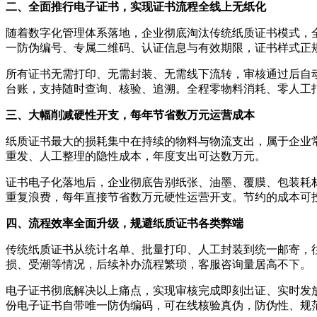
二、全面推行电子证书，实现证书流程全线上无纸化
随着数字化管理体系落地，企业彻底淘汰传统纸质证书模式，
一防伪编号、专属二维码、认证信息与有效期限，证书样式正
所有证书无需打印、无需封装、无需线下流转，审核通过后自
台账，支持随时查询、核验、追溯。全程零物料消耗、零人工
三、大幅削减硬性开支，每年节省数万元运营成本
纸质证书最大的损耗集中在持续的物料与物流支出，属于企业
重发、人工整理的隐性成本，年度支出可达数万元。
证书电子化落地后，企业彻底告别纸张、油墨、覆膜、包装耗
重复浪费，每年直接节省数万元硬性运营开支。节约的成本可
四、流程效率全面升级，规避纸质证书各类弊端
传统纸质证书从统计名单、批量打印、人工封装到统一邮寄，
损、受潮等情况，后续补办流程繁琐，客服咨询量居高不下。
电子证书彻底解决以上痛点，实现审核完成即刻出证、实时发
份电子证书自带唯一防伪编码，可在线核验真伪，防伪性、规