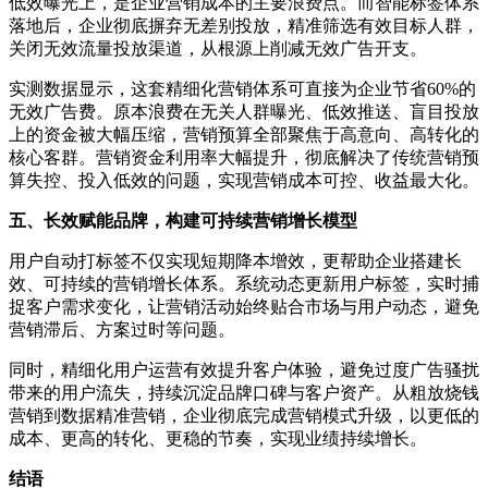
低效曝光上，是企业营销成本的主要浪费点。而智能标签体系
落地后，企业彻底摒弃无差别投放，精准筛选有效目标人群，
关闭无效流量投放渠道，从根源上削减无效广告开支。
实测数据显示，这套精细化营销体系可直接为企业节省60%的
无效广告费。原本浪费在无关人群曝光、低效推送、盲目投放
上的资金被大幅压缩，营销预算全部聚焦于高意向、高转化的
核心客群。营销资金利用率大幅提升，彻底解决了传统营销预
算失控、投入低效的问题，实现营销成本可控、收益最大化。
五、长效赋能品牌，构建可持续营销增长模型
用户自动打标签不仅实现短期降本增效，更帮助企业搭建长
效、可持续的营销增长体系。系统动态更新用户标签，实时捕
捉客户需求变化，让营销活动始终贴合市场与用户动态，避免
营销滞后、方案过时等问题。
同时，精细化用户运营有效提升客户体验，避免过度广告骚扰
带来的用户流失，持续沉淀品牌口碑与客户资产。从粗放烧钱
营销到数据精准营销，企业彻底完成营销模式升级，以更低的
成本、更高的转化、更稳的节奏，实现业绩持续增长。
结语