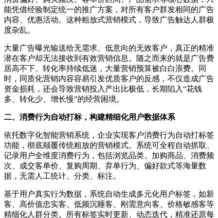
能凭借经验制定统一的推广方案，对所有客户群发相同的广告
内容、优惠活动。这种粗放式营销模式，导致广告触达人群极
度杂乱。
大量广告曝光输送给无需求、低意向的无效客户，真正的精准
潜在客户却无法接收到有效营销信息。随之而来的就是广告费
居高不下、转化率持续低迷，大量营销预算被白白浪费。同
时，同质化营销内容容易引发优质客户的反感，不仅造成广告
资金损耗，还会导致营销投入产出比极低，长期陷入“花钱
多、转化少、增长慢”的经营困境。
二、消费行为自动打标，构建精细化用户数据体系
依托数字化智能营销系统，企业实现客户消费行为自动打标签
功能，彻底颠覆传统粗放的营销模式。系统可全程自动抓取、
记录用户全维度消费行为，包括浏览品类、加购商品、消费频
次、成交客单价、复购周期、弃单行为、偏好款式等海量数
据，无需人工统计、分类、标注。
基于用户真实行为数据，系统自动生成多元化用户标签，如新
客、高价值忠实客、低频沉睡客、刚需意向客、价格敏感客等
精细化人群分类。所有标签实时更新、动态迭代，精准还原每