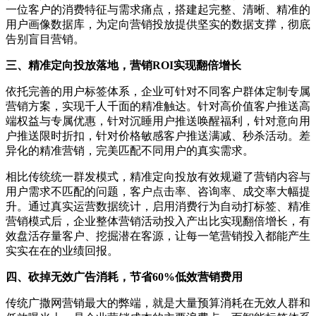
一位客户的消费特征与需求痛点，搭建起完整、清晰、精准的
用户画像数据库，为定向营销投放提供坚实的数据支撑，彻底
告别盲目营销。
三、精准定向投放落地，营销ROI实现翻倍增长
依托完善的用户标签体系，企业可针对不同客户群体定制专属
营销方案，实现千人千面的精准触达。针对高价值客户推送高
端权益与专属优惠，针对沉睡用户推送唤醒福利，针对意向用
户推送限时折扣，针对价格敏感客户推送满减、秒杀活动。差
异化的精准营销，完美匹配不同用户的真实需求。
相比传统统一群发模式，精准定向投放有效规避了营销内容与
用户需求不匹配的问题，客户点击率、咨询率、成交率大幅提
升。通过真实运营数据统计，启用消费行为自动打标签、精准
营销模式后，企业整体营销活动投入产出比实现翻倍增长，有
效盘活存量客户、挖掘潜在客源，让每一笔营销投入都能产生
实实在在的业绩回报。
四、砍掉无效广告消耗，节省60%低效营销费用
传统广撒网营销最大的弊端，就是大量预算消耗在无效人群和