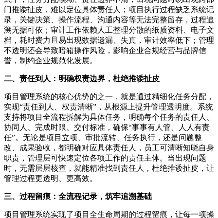
门推诿扯皮，难以定位具体责任人；项目执行过程缺乏系统记
录，关键决策、操作流程、沟通内容等无法完整留存，过程追
溯无据可依；审计工作依赖人工整理分散的纸质资料、电子文
档，耗时费力且易出现数据遗漏、失真，审计效率低下；管理
不透明还会导致暗箱操作风险，影响企业合规经营与品牌信
誉，制约企业规范化发展。
二、责任到人：明确权责边界，杜绝推诿扯皮
项目管理系统的核心优势的之一，就是通过精细化任务分配，
实现“责任到人、权责清晰”，从根源上提升管理透明度。系统
支持将项目全流程拆解为具体任务，明确每个任务的责任人、
协同人、完成时限、交付标准，确保“事事有人管、人人有责
任”。无论是项目立项、审批流转、任务执行，还是问题整
改、成果验收，都明确对应具体责任人，员工可清晰知晓自身
职责，管理层可快速定位各项工作的责任主体。当出现问题
时，无需层层核查，就能精准找到责任人，杜绝推诿扯皮，让
管理过程更透明、更高效。
三、过程留痕：全流程记录，筑牢追溯基础
项目管理系统实现了项目全生命周期的过程留痕，让每一项操