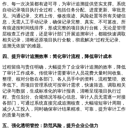
作、每一次决策都有迹可寻，为审计追溯提供坚实支撑。系统
自动记录项目执行全过程，包括任务分配、进度更新、审批意
见、沟通记录、文档上传、修改痕迹、风险处置等所有关键信
息，无需人工手动记录，确保记录完整、真实、不可篡改。所
有痕迹按时间线排序，形成完整的项目执行台账，无论是管理
层核查工作进度，还是审计部门开展追溯审计，都能快速调取
相关记录，清晰还原项目执行全貌，彻底解决“过程无记录、
追溯无依据”的难题。
四、提升审计追溯效率：简化审计流程，降低审计成本
过程留痕与责任明确，大幅提升了企业审计追溯的效率，降低
了审计工作成本。传统审计需要审计人员花费大量时间收集、
整理、核对分散在各部门、各人员手中的资料，流程繁琐、效
率低下。而项目管理系统可按审计需求，快速筛选、调取相关
记录与数据，生成标准化的审计报表，清晰呈现项目执行过
程、责任划分、合规情况等核心信息。审计人员无需逐一对接
各部门，可通过系统直接完成追溯核查，大幅缩短审计周期，
减少人工投入，同时确保审计结果精准、可靠，提升审计工作
的质量与效率。
五、强化透明管控：防范风险，提升企业公信力