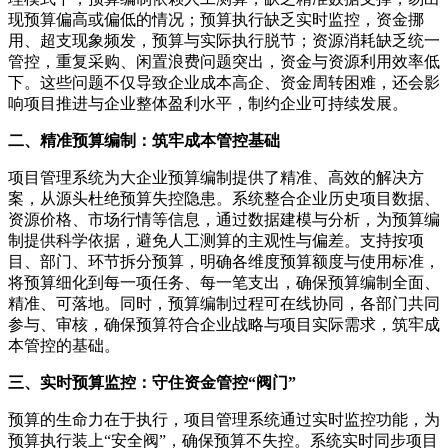
现预算偏高或偏低的情况；预算执行缺乏实时监控，资金挪
用、超支现象频发，预算与实际执行脱节；资源消耗缺乏统一
管控，重复采购、闲置浪费问题突出，资金与资源利用效率低
下。这些问题不仅导致企业成本高企、资金周转困难，还会影
响项目推进与企业整体盈利水平，制约企业可持续发展。
二、精准预算编制：筑牢成本管控基础
项目管理系统为大企业预算编制提供了精准、高效的解决方
案，从源头杜绝预算失控隐患。系统整合企业历史项目数据、
资源价格、市场行情等信息，通过数据建模与分析，为预算编
制提供科学依据，避免人工测算的主观性与偏差。支持按项
目、部门、环节拆分预算，明确各维度预算额度与使用标准，
将预算细化到每一项任务、每一笔支出，确保预算编制全面、
精准、可落地。同时，预算编制过程可在线协同，各部门共同
参与、审核，确保预算符合企业战略与项目实际需求，筑牢成
本管控的基础。
三、实时预算监控：守住资金管控“阀门”
预算的生命力在于执行，项目管理系统通过实时监控功能，为
预算执行装上“安全阀”，确保预算不失控。系统实时同步项目