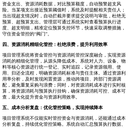
资金支出、资源消耗数据，对比预算额度，自动预警超支风
险。当某项支出接近预算阈值时，系统及时提醒相关责任人；
当出现超支情况时，自动拦截并要求提交说明与审批，杜绝无
预算、超预算支出。管理层可通过系统实时查看预算执行进
度、超支明细，精准定位预算失控环节，快速采取调整措施，
守住资金管控的“阀门”。
四、资源消耗精细化管控：杜绝浪费，提升利用效率
项目管理系统将资金管控与资源消耗管控深度融合，实现资源
消耗的精细化管理，从源头降低成本。系统对人力、设备、物
料等核心资源进行统一登记、实时追踪，记录资源领用、使
用、归还全流程，明确资源消耗标准与责任主体。通过资源利
用率分析，及时发现闲置资源，推动跨项目、跨部门资源调
配，避免重复采购与浪费；同时，对资源消耗成本进行实时核
算，将资源消耗与预算执行挂钩，确保资源消耗可控、成本可
查，最大化提升资金与资源利用效率。
五、成本分析复盘：优化管控策略，实现持续降本
项目管理系统不仅能实时管控资金与资源消耗，还能通过成本
分析复盘，持续优化管控策略。系统自动汇总预算执行数据、