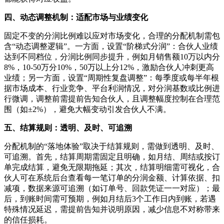
四、动态调整机制：适配市场与业绩变化
固定不变的分润比例难以应对市场变化，合理的分配机制需包
含“动态调整逻辑”。一方面，设置“阶梯式分润”：合伙人业绩
达到不同档位，分润比例同步提升，例如月销售额10万以内分
8%，10-50万分10%，50万以上分12%，激励合伙人冲刺更高
业绩；另一方面，设置“周期性复盘调整”：每季度或每半年根
据市场成本、行业竞争、平台利润情况，对分润基数或比例进
行微调，调整前需提前告知合伙人，且调整幅度控制在合理范
围（如±2%），避免大幅变动引发合伙人不满。
五、结算规则：透明、及时、可追溯
分配机制的“落地体验”取决于结算规则，需做到透明、及时、
可追溯。首先，结算周期需固定且明确，如月结、周结或按订
单完成结算，避免无限期拖延；其次，结算明细需可视化，合
伙人可在系统后台查看每一笔订单的分润金额、计算依据、扣
减项，数据来源可追溯（如订单号、回款凭证一一对应）；最
后，到账时间需可预期，例如月结后3个工作日内到账，若遇
特殊情况延迟，需提前告知并说明原因，减少信息不对称带来
的信任损耗。