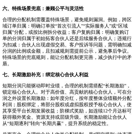
六、特殊场景兜底：兼顾公平与灵活性
合理的分配机制需覆盖特殊场景，避免规则漏洞。例如，跨区
域订单归属：明确订单按“首次引流人”“实际服务人”或“区域
归属”分配，或按比例拆分收益；客户复购归属：明确复购订
单的分润归属于初始拓客合伙人还是后续服务合伙人；违规行
为扣减：合伙人出现虚假交易、客户投诉等问题，需明确扣减
分润的比例或金额，且扣减规则需提前公示，避免事后争议。
特殊场景的兜底规则，能让分配机制更完善，减少执行中的矛
盾。
七、长期激励补充：绑定核心合伙人利益
短期分润只能驱动即时业绩，合理的机制需搭配“长期激励”，
锁定核心合伙人。对于高价值、高贡献的核心合伙人，可在分
润之外设置长期激励：如年度分红，按年度整体业绩额外分配
利润；股权绑定，将部分股权或虚拟股权授予核心合伙人，使
其享受平台长期发展收益；阶梯式奖励，如连续12个月达标可
获得额外奖金、资源支持或层级升级。长期激励能让合伙人
从“短期逐利”转向“长期共赢”，提升系统的稳定性。