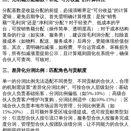
分配基数是收益分配的前提，必须清晰界定“可分收益”的计算
逻辑，避免后期争议。首先需明确计算维度：是按“销售
额”“毛利润”还是“净利润”分配？对于轻资产、低成本的平
台，可按销售额分配（操作简单、透明度高）；对于成本结构
复杂的行业（如实体、服务类），建议按毛利润分配，扣除直
接成本（如物料、配送、服务成本）后再分，更能体现价值创
造。其次，需明确扣减项，如税费、平台运营成本、坏账损失
等，所有扣减项需提前公示，且计算规则固化在系统中，确保
合伙人可查询、可核对。
三、差异化分润比例：匹配角色与贡献度
单一的分润比例无法适配不同类型、不同贡献的合伙人，合理
的机制需设置“差异化分润比例”。可按合伙人层级划分：基础
合伙人负责基础拓客，分润比例偏低（如5%-10%）；高级合
伙人负责客户维护与复购，分润比例适中（如10%-15%）；区
域合伙人负责本地市场运营与管理，分润比例更高（如
15%-20%），且可额外享受区域业绩提成。也可按贡献类型划
分：引流型合伙人按引流订单分润，服务型合伙人按服务完成
度分润，管理型合伙人按团队业绩分润，让不同能力的合伙人
都能获得对应收益。