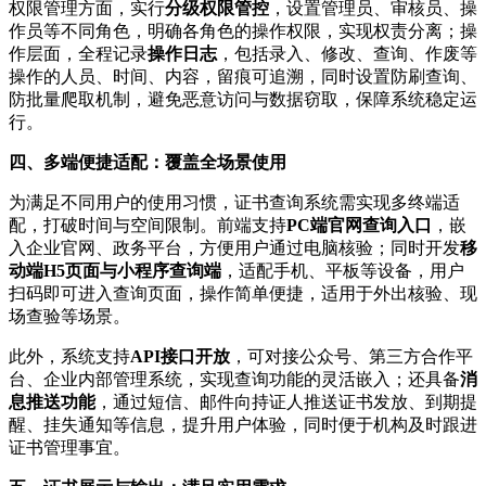
权限管理方面，实行
分级权限管控
，设置管理员、审核员、操
作员等不同角色，明确各角色的操作权限，实现权责分离；操
作层面，全程记录
操作日志
，包括录入、修改、查询、作废等
操作的人员、时间、内容，留痕可追溯，同时设置防刷查询、
防批量爬取机制，避免恶意访问与数据窃取，保障系统稳定运
行。
四、多端便捷适配：覆盖全场景使用
为满足不同用户的使用习惯，证书查询系统需实现多终端适
配，打破时间与空间限制。前端支持
PC端官网查询入口
，嵌
入企业官网、政务平台，方便用户通过电脑核验；同时开发
移
动端H5页面与小程序查询端
，适配手机、平板等设备，用户
扫码即可进入查询页面，操作简单便捷，适用于外出核验、现
场查验等场景。
此外，系统支持
API接口开放
，可对接公众号、第三方合作平
台、企业内部管理系统，实现查询功能的灵活嵌入；还具备
消
息推送功能
，通过短信、邮件向持证人推送证书发放、到期提
醒、挂失通知等信息，提升用户体验，同时便于机构及时跟进
证书管理事宜。