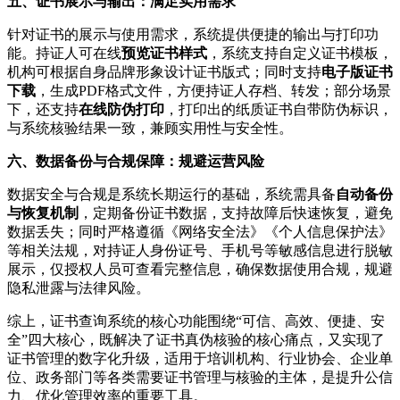
五、证书展示与输出：满足实用需求
针对证书的展示与使用需求，系统提供便捷的输出与打印功
能。持证人可在线
预览证书样式
，系统支持自定义证书模板，
机构可根据自身品牌形象设计证书版式；同时支持
电子版证书
下载
，生成PDF格式文件，方便持证人存档、转发；部分场景
下，还支持
在线防伪打印
，打印出的纸质证书自带防伪标识，
与系统核验结果一致，兼顾实用性与安全性。
六、数据备份与合规保障：规避运营风险
数据安全与合规是系统长期运行的基础，系统需具备
自动备份
与恢复机制
，定期备份证书数据，支持故障后快速恢复，避免
数据丢失；同时严格遵循《网络安全法》《个人信息保护法》
等相关法规，对持证人身份证号、手机号等敏感信息进行脱敏
展示，仅授权人员可查看完整信息，确保数据使用合规，规避
隐私泄露与法律风险。
综上，证书查询系统的核心功能围绕“可信、高效、便捷、安
全”四大核心，既解决了证书真伪核验的核心痛点，又实现了
证书管理的数字化升级，适用于培训机构、行业协会、企业单
位、政务部门等各类需要证书管理与核验的主体，是提升公信
力、优化管理效率的重要工具。