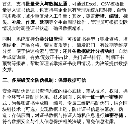
首先，支持
批量录入与数据互通
，可通过Excel、CSV模板批
量导入证书信息，也支持与企业原有管理系统API对接，自动
同步数据，减少重复录入工作量；其次，覆盖
新增、编辑、挂
失、补发、作废、延期
等全生命周期操作，管理员可根据实际
情况实时调整证书状态，确保数据精准。
同时，系统支持
分类分级管理
，可按证书类型（职业资格、培
训结业、产品合格、荣誉资质等）、颁发部门、有效期等维度
分类，便于快速检索与管理；还具备
数据统计分析功能
，自动
生成查询量、有效/无效证书占比、热门证书排行、到期证书
预警等报表，帮助管理者掌握证书使用情况，为决策提供数据
支撑。
三、多层级安全防伪机制：保障数据可信
安全与防伪是证书查询系统的核心底线，需从技术、权限、操
作全环节构建防护体系。技术层面，采用
一证一码一密钥
模
式，为每张证书生成唯一编号、专属二维码与防伪码，结合区
块链技术（可选）实现数据上链，防止证书信息被篡改、伪
造；存储层面，对证书数据与持证人隐私信息进行
加密存储
，
符合数据安全与个人信息保护相关法规，避免信息泄露。