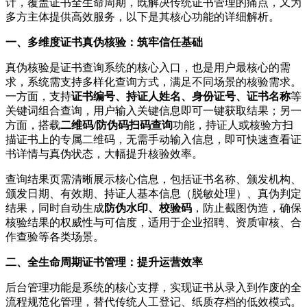
计，覆盖证书全生命周期，既解决传统证书管理的痛点，又为
多方主体提供高效服务，以下是其核心功能的详细解析。
一、多维度证书真伪核验：筑牢信任基础
真伪核验是证书查询系统的核心入口，也是用户最核心的需
求，系统需支持多样化查询方式，满足不同场景的核验需求。
一方面，支持
证书编号、持证人姓名、身份证号、证书名称
等
关键词组合查询，用户输入关键信息即可一键获取结果；另一
方面，搭载
二维码/防伪码扫码查询
功能，持证人或核验方扫
描证书上的专属二维码，无需手动输入信息，即可快速查看证
书详情与真伪状态，大幅提升核验效率。
查询结果页需清晰展示核心信息，包括证书名称、颁发机构、
颁发日期、有效期、持证人基本信息（脱敏处理）、真伪判定
结果，同时自动生成
防伪水印、校验码
，防止截图伪造，确保
核验结果的权威性与可信度，适用于企业招聘、资质审核、合
作查验等各类场景。
二、全生命周期证书管理：提升运营效率
后台管理功能是系统的核心支撑，实现证书从录入到作废的全
流程规范化管理，替代传统人工登记、纸质存档的低效模式。