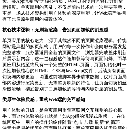
验、类App流畅感”为核心特质，将网页的使用体验拉升到全
新维度。单页应用的普及，不仅是前端技术的一次重要革新，
更是一场从技术架构到用户体验的深度重塑，让Web端产品拥
有了比肩原生应用的极致体验。
核心技术逻辑：无刷新渲染，告别页面加载的割裂感
单页应用的核心魅力，源于其截然不同的页面渲染逻辑。传统
网站是典型的多页架构，用户的每一次操作都会向服务器发起
完整请求，服务器返回全新的页面文件，浏览器完成整体刷新
后展示新内容，这一过程必然伴随加载等待与页面闪烁。而单
页应用从始至终只有一个完整的HTML页面，页面初始化时一
次性加载核心的HTML、CSS与JavaScript文件，后续所有页面
切换与内容更新，均通过前端脚本异步请求数据，仅对页面局
部内容进行渲染更新。无需整页刷新的特性，让页面切换如丝
滑般流畅，彻底告别了白屏加载的等待与内容断层的割裂感。
类原生体验质感，重构Web端的交互感知
用户体验的升级，是单页应用重塑互联网交互规则的核心抓
手，而这份体验的核心就是「如App般的沉浸式质感」。在传
统网页中，用户的操作始终伴随着“点击-加载-刷新”的循环，
注意力极易被频繁的页面跳转打断；而单页应用依托无刷新的