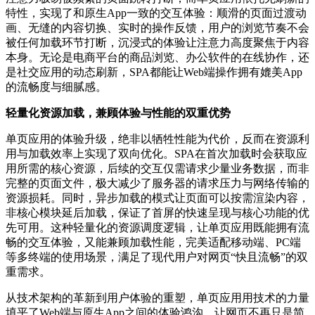
特性，实现了和原生App一致的交互体验：顺滑的页面过渡动
画、无缝的内容切换、实时的操作反馈，用户的浏览节奏不会
被任何加载环节打断，沉浸式的体验让注意力高度聚焦于内容
本身。无论是电商平台的商品浏览、办公软件的在线协作，还
是社交应用的动态刷新，SPA都能让Web端操作拥有媲美App
的流畅度与细腻感。
轻量化资源加载，兼顾体验与性能的双重优势
单页应用的体验升级，绝非以牺牲性能为代价，反而在资源利
用与加载效率上实现了双向优化。SPA在首次加载时会获取应
用所需的核心资源，后续的交互仅需请求少量业务数据，而非
完整的页面文件，极大减少了服务器的请求压力与网络传输的
资源损耗。同时，异步加载的模式让页面可以按需渲染内容，
非核心模块延后加载，保证了首屏的快速呈现与核心功能的优
先可用。这种轻量化的资源调度逻辑，让单页应用既能拥有流
畅的交互体验，又能兼顾加载性能，完美适配移动端、PC端
等多终端的使用场景，满足了现代用户对网页“快且流畅”的双
重需求。
从技术架构的革新到用户体验的重塑，单页应用用技术的力量
填平了Web端与原生App之间的体验鸿沟，让网页不再只是简