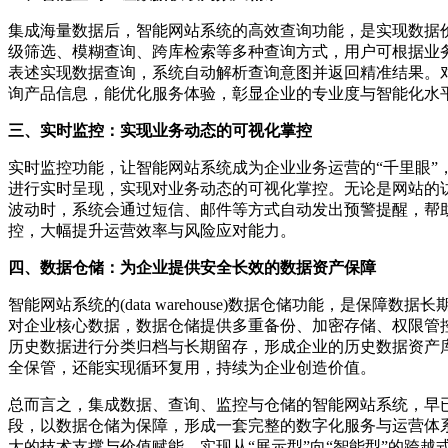
集成海量数据后，智能网站系统的高效查询功能，是实现数据
级筛选、模糊查询、跨库检索等多种查询方式，用户可根据业
表述实现数据查询，系统自动解析查询意图并返回精准结果。
询产品信息，能优化服务体验，彰显企业的专业度与智能化水
三、实时监控：实现业务动态的可视化掌控
实时监控功能，让智能网站系统成为企业业务运营的“千里眼
进行实时呈现，实现对业务动态的可视化掌控。无论是网站的
波动时，系统会通过短信、邮件等方式自动发出预警提醒，帮
控，大幅提升运营效率与风险应对能力。
四、数据仓储：为企业提供安全长效的数据资产保障
智能网站系统的(data warehouse)数据仓储功能，
对企业核心数据，数据仓储提供多重备份、加密存储、权限管
历史数据进行分类归档与长期留存，形成企业的历史数据资产
全保管，还能实现循环复用，持续为企业创造价值。
总而言之，集成数据、查询、监控与仓储的智能网站系统，早
段，以数据仓储为保障，形成一套完整的数字化服务与运营体
大的技术支撑与价值赋能，实现从“展示型”向“智能型”的跨越